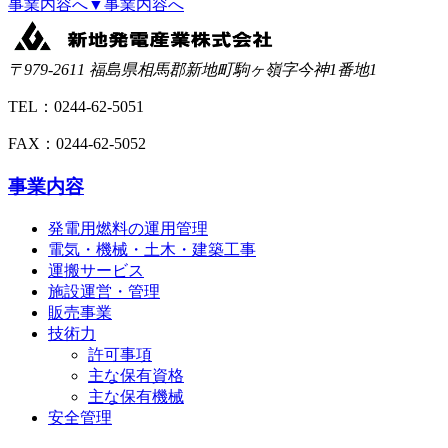
事業内容へ
▼
事業内容へ
〒979-2611 福島県相馬郡新地町駒ヶ嶺字今神1番地1
TEL：0244-62-5051
FAX：0244-62-5052
事業内容
発電用燃料の運用管理
電気・機械・土木・建築工事
運搬サービス
施設運営・管理
販売事業
技術力
許可事項
主な保有資格
主な保有機械
安全管理