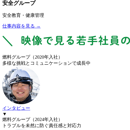
安全グループ
安全教育・健康管理
仕事内容を見る →
燃料グループ
（
2020
年入社）
多様な挑戦とコミュニケーションで成長中
インタビュー
▼
燃料グループ
（
2024
年入社）
トラブルを未然に防ぐ責任感と対応力